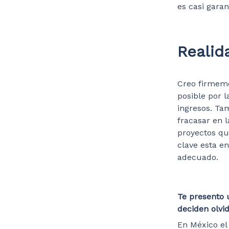
es casi garan
Realid
Creo firmeme
posible por 
ingresos. Ta
fracasar en 
proyectos qu
clave esta en
adecuado.
Te presento 
deciden olvid
En México e