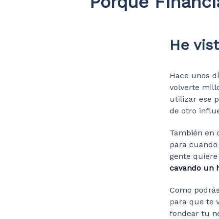
Porque Financi
He vist
Hace unos dí
volverte mil
utilizar ese 
de otro infl
También en o
para cuando 
gente quier
cavando un 
Como podrás 
para que te 
fondear tu n