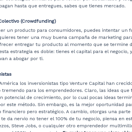
 pagan hasta que entregues, sabes que tienes mercado.
olectivo (Crowdfunding)
ecer un producto para consumidores, puedes intentar un 
equieres tener una muy buena campaña de marketing par
ofrecer entregar tu producto al momento que se termine de
esta estrategia es doble: tienes el capital para el negocio, 
 van a abogar por ti.
istas
América los inversionistas tipo Venture Capital han crecid
 tremendo para los emprendedores. Claro, las ideas que 
n potencial de crecimiento, por lo cual pocas ideas termi
por este método. Sin embargo, es la mejor oportunidad pa
 financiero pero estratégico. A cambio, otorgas una parte
te da nervio no tener el 100% de tu negocio, piensa en esto
Bezos, Steve Jobs, o cualquier otro emprendedor multimill