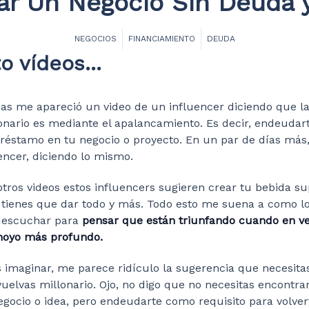
ar Un Negocio Sin Deuda
NEGOCIOS
FINANCIAMIENTO
DEUDA
o vídeos...
as me apareció un video de un influencer diciendo que l
lonario es mediante el apalancamiento. Es decir, endeudar
préstamo en tu negocio o proyecto. En un par de días más, 
uencer, diciendo lo mismo.
tros videos estos influencers sugieren crear tu bebida s
tienes que dar todo y más. Todo esto me suena a como lo
e escuchar para
pensar que están triunfando cuando en v
hoyo más profundo.
imaginar, me parece ridículo la sugerencia que necesita
vuelvas millonario. Ojo, no digo que no necesitas encontr
egocio o idea, pero endeudarte como requisito para volver