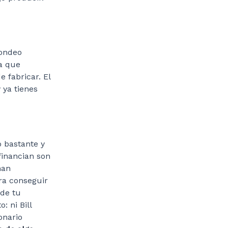
fondeo
a que
 fabricar. El
y ya tienes
o bastante y
financian son
nan
ra conseguir
 de tu
: ni Bill
onario