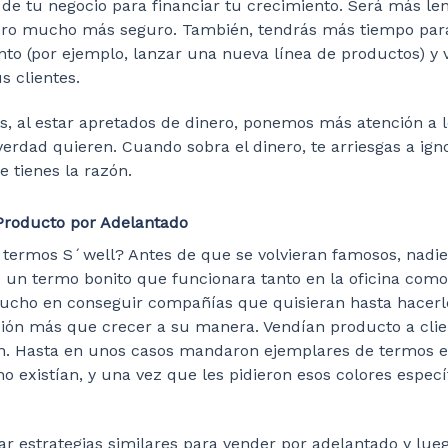
o de tu negocio para financiar tu crecimiento. Será más l
ero mucho más seguro. También, tendrás más tiempo para
nto (por ejemplo, lanzar una nueva línea de productos) y
s clientes.
, al estar apretados de dinero, ponemos más atención a l
erdad quieren. Cuando sobra el dinero, te arriesgas a ign
 tienes la razón.
roducto por Adelantado
 termos S´well? Antes de que se volvieran famosos, nadie 
 un termo bonito que funcionara tanto en la oficina como
ucho en conseguir compañías que quisieran hasta hacerle
ión más que crecer a su manera. Vendían producto a clie
n. Hasta en unos casos mandaron ejemplares de termos e
o existían, y una vez que les pidieron esos colores especí
ar estrategias similares para vender por adelantado y lueg