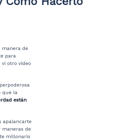
 y Cómo Hacerlo
a manera de
te para
vi otro video
uperpoderosa
 que la
erdad están
s apalancarte
ar maneras de
te millonario