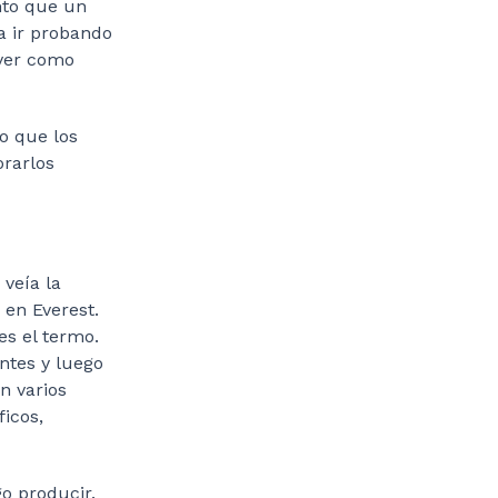
ento que un
 ir probando
 ver como
o que los
orarlos
veía la
 en Everest.
s el termo.
ntes y luego
n varios
ficos,
o producir.