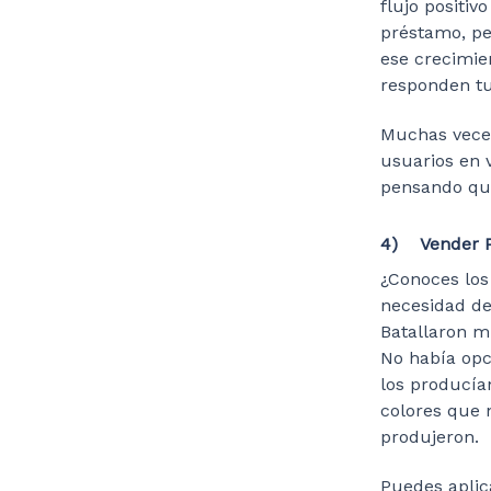
flujo positiv
préstamo, p
ese crecimie
responden tu
Muchas veces
usuarios en v
pensando que
4) Vender P
¿Conoces los
necesidad de
Batallaron m
No había opc
los producía
colores que n
produjeron.
Puedes aplic