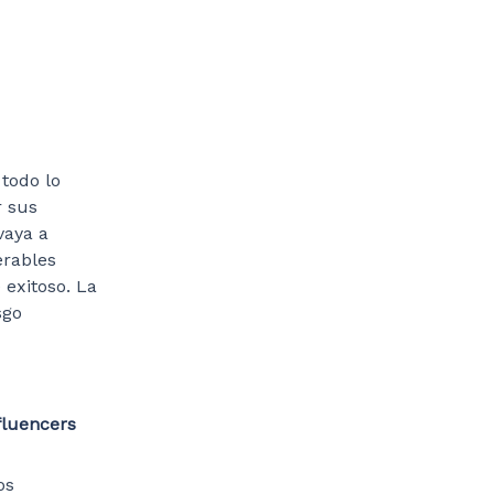
todo lo
r sus
vaya a
erables
 exitoso. La
sgo
fluencers
os