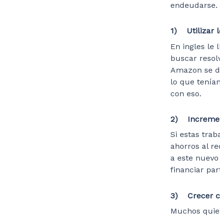
endeudarse. 
1) Utilizar l
En ingles le 
buscar resol
Amazon se de
lo que tenían
con eso.
2) Incremen
Si estas tra
ahorros al re
a este nuevo 
financiar par
3) Crecer co
Muchos quier