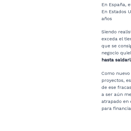
En España, e
En Estados U
años
Siendo reali
exceda el tie
que se consig
negocio quie
hasta saldar
Como nuevo e
proyectos, e
de ese fraca
a ser aún me
atrapado en 
para financia