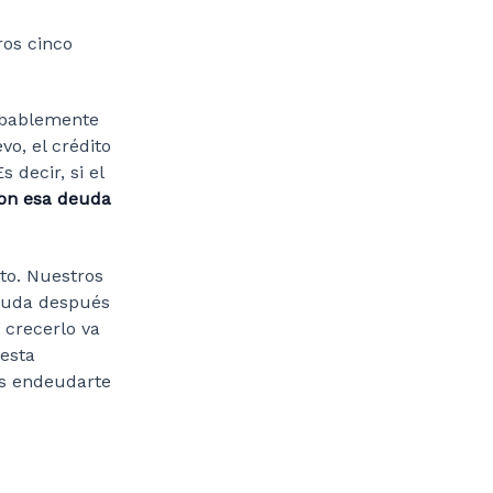
ros cinco
robablemente
vo, el crédito
 decir, si el
con esa deuda
to. Nuestros
deuda después
 crecerlo va
 esta
os endeudarte