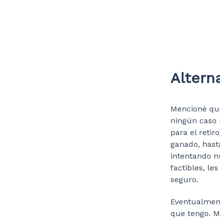
Altern
Mencioné que
ningún caso 
para el retir
ganado, hast
intentando n
factibles, l
seguro.
Eventualment
que tengo. M