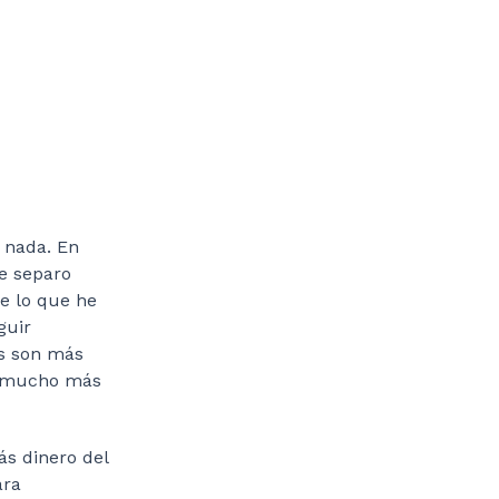
 nada. En
ue separo
de lo que he
guir
os son más
ro mucho más
ás dinero del
ara