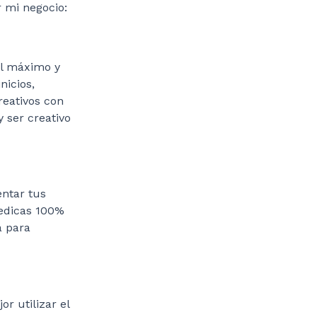
 mi negocio:
 al máximo y
nicios,
reativos con
y ser creativo
entar tus
dedicas 100%
a para
r utilizar el